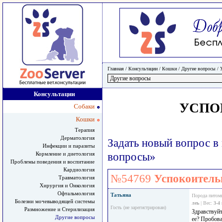
Главная
/ Консультации /
Кошки
/
Другие вопросы
/
Консультации
УСПО
Собаки
Кошки
Терапия
Дерматология
Задать новый вопрос в
Инфекции и паразиты
Кормление и диетология
вопросы»
Проблемы поведения и воспитание
Кардиология
№54769
Успокоитель
Травматология
Хирургия и Онкология
Офтальмология
Татьяна
Порода питом
Болезни мочевыводящей системы
леь
| Вес:
3-4
Гость (не зарегистрирован)
Размножение и Стерилизация
Здравствуйт
Другие вопросы
ее? Пробова