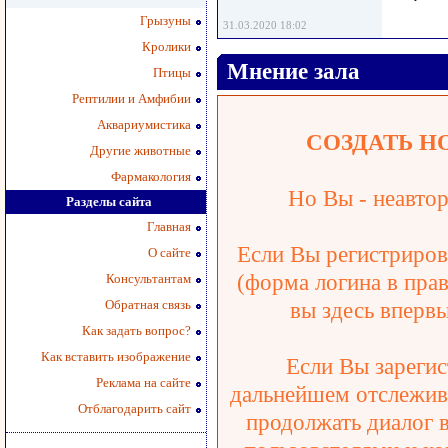
Грызуны
31.03.2020 18:02
Кролики
Мнение зала
Птицы
Рептилии и Амфибии
Аквариумистика
СОЗДАТЬ Н
Другие животные
Фармакология
Но Вы - неавтор
Разделы сайта
Главная
Если Вы регистрирова
О сайте
(форма логина в прав
Консультантам
Обратная связь
вы здесь впервы
Как задать вопрос?
Как вставить изображение
Если Вы зарегис
Реклама на сайте
дальнейшем отслежива
Отблагодарить сайт
продолжать диалог 