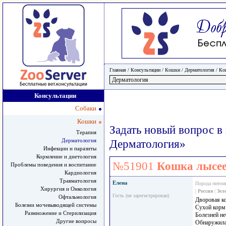
Главная
/ Консультации /
Кошки
/
Дерматология
/
Ко
Консультации
Собаки
Кошки
Задать новый вопрос в
Терапия
Дерматология
Дерматология»
Инфекции и паразиты
Кормление и диетология
№51901
Кошка лысе
Проблемы поведения и воспитание
Кардиология
Травматология
Елена
Порода питом
Хирургия и Онкология
|
Россия
|
Зел
Гость (не зарегистрирован)
Офтальмология
Дворовая ко
Болезни мочевыводящей системы
Сухой корм 
Размножение и Стерилизация
Болезней н
Другие вопросы
Обнаружила