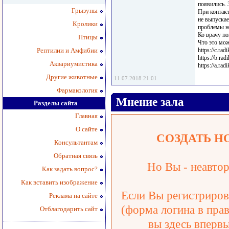
появились. 
Грызуны
При контакт
не выпускае
Кролики
проблемы н
Ко врачу по
Птицы
Что это мож
Рептилии и Амфибии
https://c.ra
https://b.ra
Аквариумистика
https://a.ra
Другие животные
11.07.2018 21:01
Фармакология
Мнение зала
Разделы сайта
Главная
О сайте
СОЗДАТЬ Н
Консультантам
Обратная связь
Но Вы - неавтор
Как задать вопрос?
Как вставить изображение
Если Вы регистрирова
Реклама на сайте
(форма логина в прав
Отблагодарить сайт
вы здесь впервы