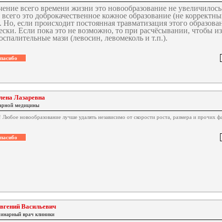
чение всего времени жизни это новообразование не увеличилось 
е всего это доброкачественное кожное образование (не корректны
. Но, если происходит постоянная травматизация этого образован
ски. Если пока это не возможно, то при расчёсывании, чтобы и
спалительные мази (левосин, левомеколь и т.п.).
лена Лазаревна
нарной медицины
! Любое новообразование лучше удалять независимо от скорости роста, размера и прочих ф
вгений Васильевич
ринарный врач клиники