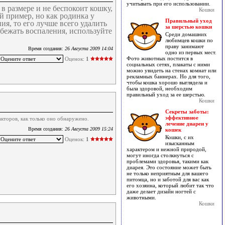
учитывать при его использовании.
в размере и не беспокоит кошку,
Кошки
й пример, но как родинка у
Правильный уход
ия, то его лучше всего удалить
за шерстью кошки
збежать воспаления, используйте
Среди домашних
любимцев кошки по
праву занимают
Время создания:
26 Августа 2009 14:04
одно из первых мест.
Фото животных постится в
Оценок:
1
социальных сетях, плакаты с ними
можно увидеть на стенах комнат или
рекламных баннерах. Но для того,
чтобы кошка хорошо выглядела и
была здоровой, необходим
правильный уход за ее шерстью.
Кошки
Секреты заботы:
эффективное
акторов, как только оно обнаружено.
лечение диареи у
Время создания:
26 Августа 2009 15:24
кошек
Кошки, с их
Оценок:
1
изысканным
характером и нежной природой,
могут иногда столкнуться с
проблемами здоровья, такими как
диарея. Это состояние может быть
не только неприятным для вашего
питомца, но и заботой для вас как
его хозяина, который любит так что
даже делает дизайн ногтей с
животными.
Кошки