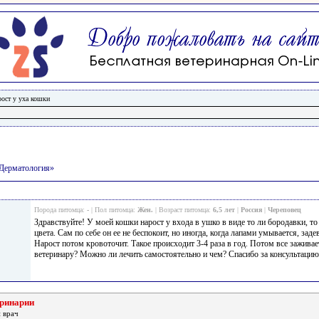
ост у уха кошки
/Дерматология»
Порода питомца:
-
| Пол питомца:
Жен.
| Возраст питомца:
6,5 лет
|
Россия
|
Череповец
Здравствуйте! У моей кошки нарост у входа в ушко в виде то ли бородавки, то
цвета. Сам по себе он ее не беспокоит, но иногда, когда лапами умывается, заде
Нарост потом кровоточит. Такое происходит 3-4 раза в год. Потом все заживае
ветеринару? Можно ли лечить самостоятельно и чем? Спасибо за консультацию
еринарии
 врач