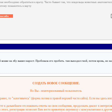
чае необходимо обратиться к врачу. Часто бывает так, что владельцы животных анатомичес
этому покажитесь к варчу
кошке на лбу вышел нарост. Пробовала его пробить. там выходил гной, потом кровь, но на
СОЗДАТЬ НОВОЕ СООБЩЕНИЕ.
Но Вы - неавторизованный пользователь.
анее, то "залогиньтесь" (форма логина в правой верхней части сайта). Если вы здесь впе
ете в дальнейшем отслеживать ответы на свои сообщения, продолжать диалог в интерес
этого, регистрация позволит Вам вести приватную переписку с консультантами и други