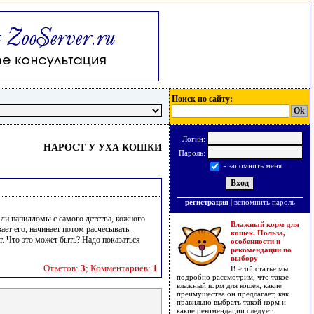
Поиск по сайту:
Логин:
НАРОСТ У УХА КОШКИ
Пароль:
- запомнить меня
регистрация
|
вспомнить пароль
 ли папилломы с самого детства, кожного
Влажный корм для
вает его, начинает потом расчесывать.
кошек. Польза,
т. Что это может быть? Надо показаться
особенности и
рекомендации по
выбору
Ответов:
3
; Комментариев:
1
В этой статье мы
подробно рассмотрим, что такое
влажный корм для кошек, какие
преимущества он предлагает, как
правильно выбрать такой корм и
какие рекомендации следует