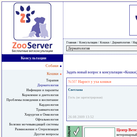
Главная
/ Консультации /
Кошки
/
Дерматология
/
Нар
Консультации
Собаки
Задать новый вопрос в консультации «Кошки
Кошки
Терапия
№507
Нарост у уха кошки
Дерматология
Светлана
Инфекции и паразиты
Кормление и диетология
Гость (не зарегистрирован)
Проблемы поведения и воспитание
Кардиология
Травматология
Хирургия и Онкология
26.08.2009 13:52
Офтальмология
Болезни мочевыводящей системы
Размножение и Стерилизация
Центр Вет
Другие вопросы
ветеринарный