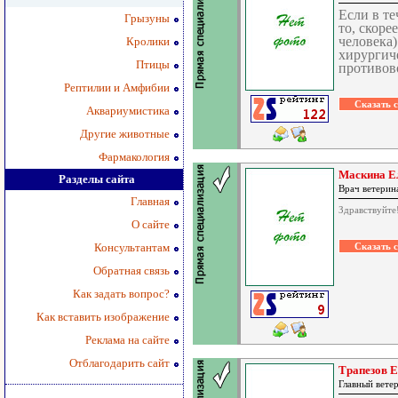
Если в те
Грызуны
то, скоре
человека)
Кролики
хирургиче
Птицы
противово
Рептилии и Амфибии
Аквариумистика
Другие животные
Фармакология
Маскина Е
Разделы сайта
Врач ветери
Главная
Здравствуйте
О сайте
Консультантам
Обратная связь
Как задать вопрос?
Как вставить изображение
Реклама на сайте
Отблагодарить сайт
Трапезов Е
Главный вете