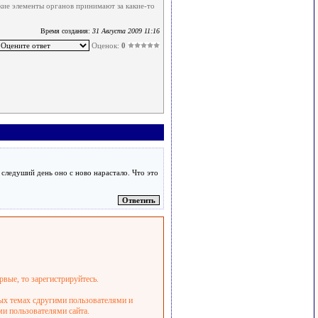
кие элементы органов принимают за какие-то
Время создания:
31 Августа 2009 11:16
Оценок:
0
 следуший день оно с ново нарастало. Что это
рвые, то зарегистрируйтесь.
ных темах сдругими пользователями и
ми пользователями сайта.