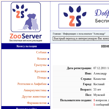
Главная
/
Информация о пользоватале "Александр"
Консультации
ИНФ
Собаки
Кошки
Грызуны
Дата регистрации:
07.12.2011 1
Кролики
Имя:
Александр
Птицы
Страна:
Казахстан
Рептилии и Амфибии
Город:
Костанай
Возраст:
53 лет
Аквариумистика
Пол:
Мужской
Другие животные
Пользователем создано:
1
вопросов. 
Фармакология
1
сообщений.
Разделы сайта