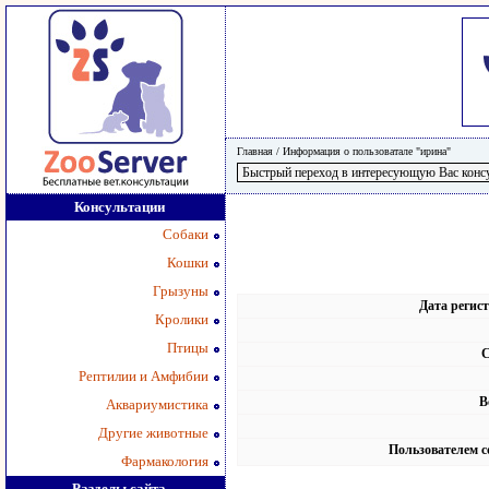
Главная
/
Информация о пользоватале "ирина"
Консультации
Собаки
Кошки
Грызуны
Дата регис
Кролики
Птицы
С
Рептилии и Амфибии
В
Аквариумистика
Другие животные
Пользователем с
Фармакология
Разделы сайта