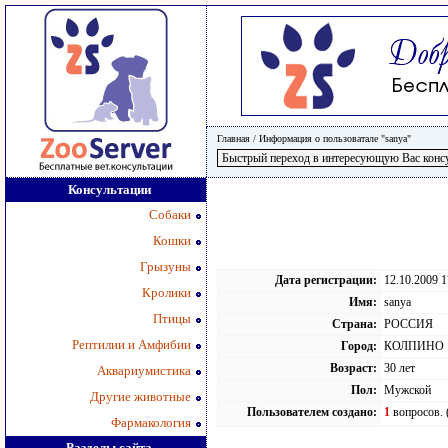
Главная
/
Информация о пользоватале "sanya"
Консультации
Собаки
Кошки
Грызуны
Дата регистрации:
12.10.2009 1
Кролики
Имя:
sanya
Птицы
Страна:
РОССИЯ
Рептилии и Амфибии
Город:
КОЛПИНО
Возраст:
30 лет
Аквариумистика
Пол:
Мужской
Другие животные
Пользователем создано:
1
вопросов. 
Фармакология
Разделы сайта