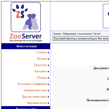
Главная
/
Информация о пользоватале "alyona"
Консультации
Собаки
Кошки
Грызуны
Дата регис
Кролики
Птицы
С
Рептилии и Амфибии
В
Аквариумистика
Другие животные
Пользователем с
Фармакология
Разделы сайта