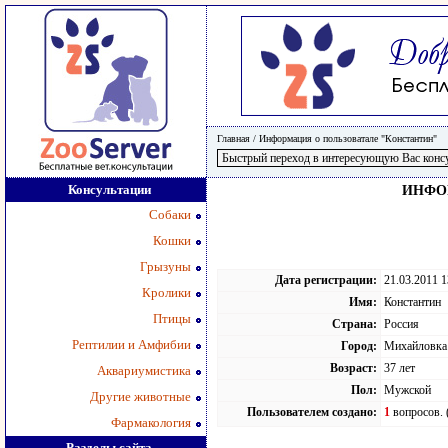
Главная
/
Информация о пользоватале "Константин"
Консультации
ИНФО
Собаки
Кошки
Грызуны
Дата регистрации:
21.03.2011 1
Кролики
Имя:
Константин
Птицы
Страна:
Россия
Рептилии и Амфибии
Город:
Михайловка
Возраст:
37 лет
Аквариумистика
Пол:
Мужской
Другие животные
Пользователем создано:
1
вопросов. 
Фармакология
Разделы сайта