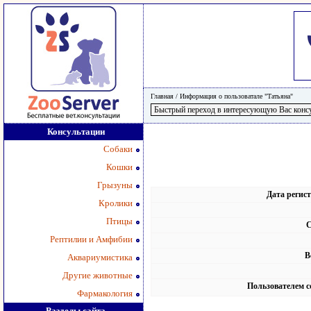
Главная
/
Информация о пользоватале "Татьяна"
Консультации
Собаки
Кошки
Грызуны
Дата регис
Кролики
Птицы
С
Рептилии и Амфибии
В
Аквариумистика
Другие животные
Пользователем с
Фармакология
Разделы сайта