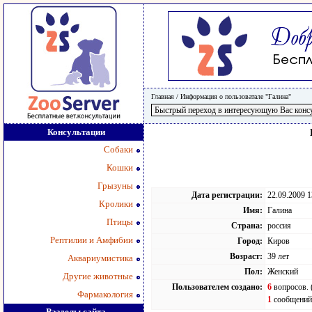
Главная
/
Информация о пользоватале "Галина"
Консультации
Собаки
Кошки
Грызуны
Дата регистрации:
22.09.2009 1
Кролики
Имя:
Галина
Птицы
Страна:
россия
Рептилии и Амфибии
Город:
Киров
Возраст:
39 лет
Аквариумистика
Пол:
Женский
Другие животные
Пользователем создано:
6
вопросов. 
Фармакология
1
сообщений.
Разделы сайта