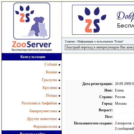
Главная
/
Информация о пользоватале "Елена"
Консультации
Собаки
Кошки
Грызуны
Дата регистрации:
20.09.2009 0
Кролики
Имя:
Елена
Птицы
Страна:
Россия
Рептилии и Амфибии
Город:
Москва
Возраст:
Аквариумистика
Пол:
Другие животные
Пользователем создано:
2
вопросов. 
Фармакология
2
сообщений.
Разделы сайта