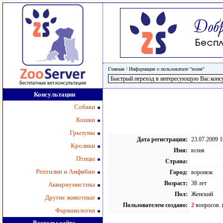
Главная
/
Информация о пользоватале "юлия"
Консультации
Собаки
Кошки
Грызуны
Дата регистрации:
23.07.2009 1
Кролики
Имя:
юлия
Птицы
Страна:
Рептилии и Амфибии
Город:
воронеж
Возраст:
38 лет
Аквариумистика
Пол:
Женский
Другие животные
Пользователем создано:
2
вопросов. 
Фармакология
Разделы сайта