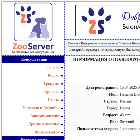
Главная
/
Информация о пользоватале "Наталия Викт
Консультации
ИНФОРМАЦИЯ О ПОЛЬЗОВАТ
Собаки
Кошки
Грызуны
Дата регистрации:
15.04.2025 0
Кролики
Имя:
Наталия Ви
Птицы
Страна:
Россия
Рептилии и Амфибии
Город:
Ишим
Возраст:
43 лет
Аквариумистика
Пол:
Женский
Другие животные
Пользователем создано:
1
вопросов. 
Фармакология
Разделы сайта