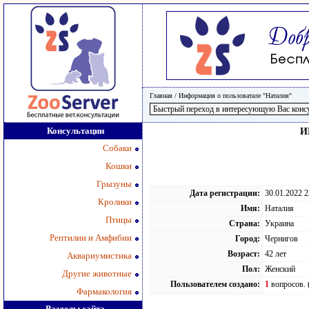
Главная
/
Информация о пользоватале "Наталия"
Консультации
И
Собаки
Кошки
Грызуны
Дата регистрации:
30.01.2022 2
Кролики
Имя:
Наталия
Птицы
Страна:
Украина
Рептилии и Амфибии
Город:
Чернигов
Возраст:
42 лет
Аквариумистика
Пол:
Женский
Другие животные
Пользователем создано:
1
вопросов. 
Фармакология
Разделы сайта