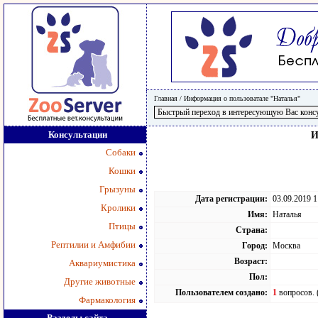
Главная
/
Информация о пользоватале "Наталья"
Консультации
И
Собаки
Кошки
Грызуны
Дата регистрации:
03.09.2019 1
Кролики
Имя:
Наталья
Птицы
Страна:
Рептилии и Амфибии
Город:
Москва
Возраст:
Аквариумистика
Пол:
Другие животные
Пользователем создано:
1
вопросов. 
Фармакология
Разделы сайта