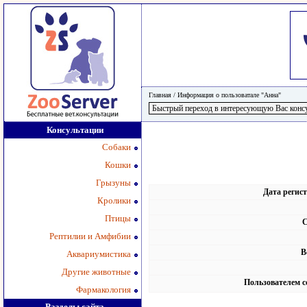
Главная
/
Информация о пользоватале "Анна"
Консультации
Собаки
Кошки
Грызуны
Дата регис
Кролики
Птицы
С
Рептилии и Амфибии
В
Аквариумистика
Другие животные
Пользователем с
Фармакология
Разделы сайта