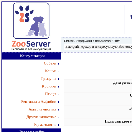
Главная
/
Информация о пользоватале "Рита"
Консультации
Собаки
Кошки
Грызуны
Дата регис
Кролики
Птицы
С
Рептилии и Амфибии
В
Аквариумистика
Другие животные
Пользователем с
Фармакология
Разделы сайта