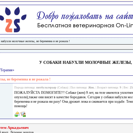
 набухли молочные железы, не беременна и не рожала !
У СОБАКИ НАБУХЛИ МОЛОЧНЫЕ ЖЕЛЕЗЫ, 
/Терапия»
зы, не беременна и не рожала !
Порода питомца:
питбультерьер
(Собака) | Пол питомца:
Жен.
| Возраст питомца:
9
| Вес:
25
ПОЖАЛУЙСТА ПОМОГИТЕ!!! Собаке (жен) 9 лет, на теле имеются уплотнения
опухоли),также они висят в качестве бородавок. Сегодня у собаки набухли мо
беременна и не рожала ни разу! Она дрожит лежа и сжимается при ходьбе. Те
помощь!
ртем Аркадьевич
 врач. Лечение экзотов.