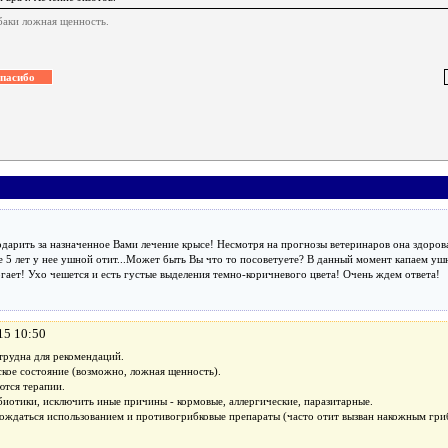
баки ложная щенность.
дарить за назначенное Вами лечение крысе! Несмотря на прогнозы ветеринаров она здоров
е 5 лет у нее ушной отит...Может быть Вы что то посоветуете? В данный момент капаем у
огает! Ухо чешется и есть густые выделения темно-коричневого цвета! Очень ждем ответа!
15 10:50
трудна для рекомендаций.
ское состояние (возможно, ложная щенность).
ются терапии.
иотики, исключить иные причины - кормовые, аллергические, паразитарные.
ждаться использованием и противогрибковые препараты (часто отит вызван накожным гриб