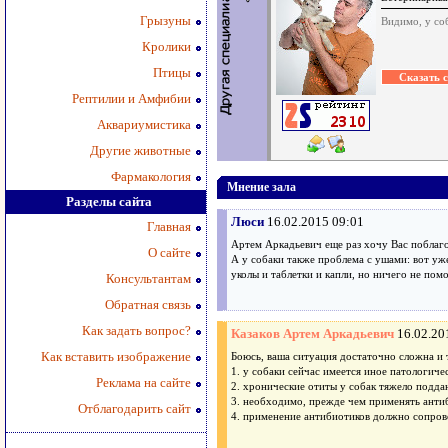
Грызуны
Видимо, у со
Кролики
Птицы
Рептилии и Амфибии
Аквариумистика
Другие животные
Фармакология
Мнение зала
Разделы сайта
Люси
16.02.2015 09:01
Главная
Артем Аркадьевич еще раз хочу Вас поблаго
О сайте
А у собаки также проблема с ушами: вот уж
уколы и таблетки и капли, но ничего не пом
Консультантам
Обратная связь
Как задать вопрос?
Казаков Артем Аркадьевич
16.02.20
Как вставить изображение
Боюсь, ваша ситуация достаточно сложна и 
1. у собаки сейчас имеется иное патологиче
Реклама на сайте
2. хронические отиты у собак тяжело подда
3. необходимо, прежде чем применять антиб
Отблагодарить сайт
4. применение антибиотиков должно сопрово