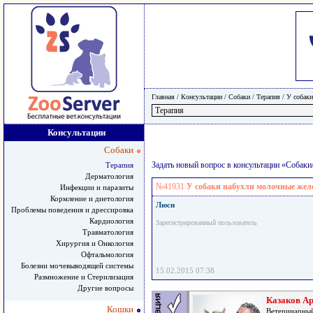
Главная
/ Консультации /
Собаки
/
Терапия
/
У собаки
Консультации
Собаки
Задать новый вопрос в консультации «Собаки
Терапия
Дерматология
№41931
У собаки набухли молочные желе
Инфекции и паразиты
Кормление и диетология
Люси
Проблемы поведения и дрессировка
Кардиология
Зарегистрированный пользователь
Травматология
Хирургия и Онкология
Офтальмология
Болезни мочевыводящей системы
15.02.2015 07:38
Размножение и Стерилизация
Другие вопросы
Казаков А
Кошки
Ветеринарный