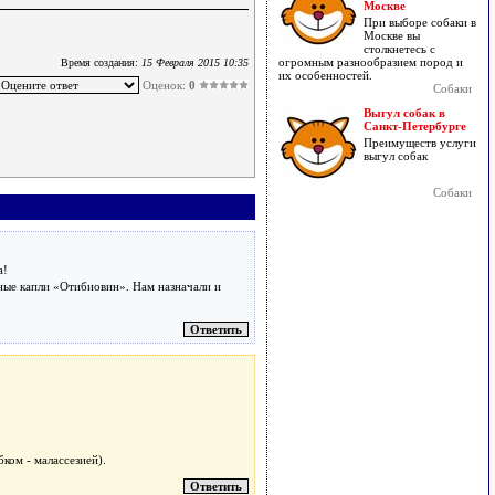
Москве
При выборе собаки в
Москве вы
столкнетесь с
огромным разнообразием пород и
Время создания:
15 Февраля 2015 10:35
их особенностей.
Оценок:
0
Собаки
Выгул собак в
Санкт-Петербурге
Преимуществ услуги
выгул собак
Собаки
а!
шные капли «Отибиовин». Нам назначали и
ком - малассезией).