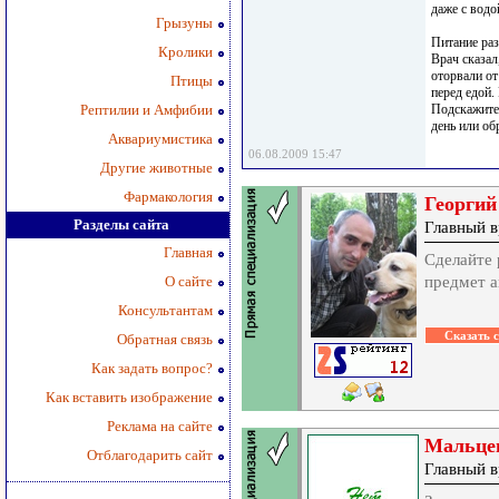
даже с водо
Грызуны
Питание раз
Кролики
Врач сказал
оторвали от
Птицы
перед едой.
Рептилии и Амфибии
Подскажите 
день или об
Аквариумистика
06.08.2009 15:47
Другие животные
Фармакология
Георгий
Разделы сайта
Главный в
Главная
Сделайте 
О сайте
предмет а
Консультантам
Обратная связь
Как задать вопрос?
Как вставить изображение
Реклама на сайте
Мальце
Отблагодарить сайт
Главный в