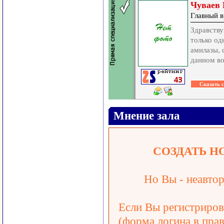
Чуваев 
Главный в
Здравств
только од
амилазы, 
данном во
Мнение зала
СОЗДАТЬ Н
Но Вы - неавтор
Если Вы регистрирова
(форма логина в прав