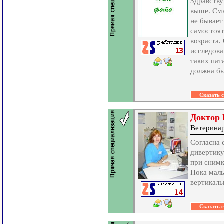
Здравству
выше. Смы
не бывает
самостоят
возраста.
исследова
таких пат
должна бы
Доктор 
Ветерина
Согласна 
дивертику
при снимк
Пока мал
вертикал