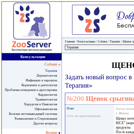
Главная
/ Консультации /
Собаки
/
Терапия
/
Щенок с
Консультации
ЩЕН
Собаки
Терапия
Задать новый вопрос в
Дерматология
Инфекции и паразиты
Терапия»
Кормление и диетология
Проблемы поведения и дрессировка
Кардиология
№200
Щенок срыгив
Травматология
Хирургия и Онкология
Олег
Офтальмология
Порода питом
г. Шахты
Болезни мочевыводящей системы
Гость (не зарегистрирован)
Щенку поч
Размножение и Стерилизация
RICE" (корм
Другие вопросы
продукты.
После каждо
Кошки