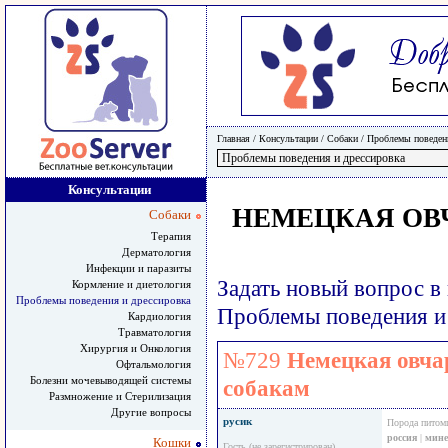
Главная
/ Консультации /
Собаки
/
Проблемы поведени
Консультации
НЕМЕЦКАЯ ОВ
Собаки
Терапия
Дерматология
Инфекции и паразиты
Задать новый вопрос в
Кормление и диетология
Проблемы поведения и дрессировка
Проблемы поведения и
Кардиология
Травматология
Хирургия и Онкология
№729
Немецкая овча
Офтальмология
Болезни мочевыводящей системы
собакам
Размножение и Стерилизация
Другие вопросы
русик
Порода питом
россия
|
мине
Кошки
Гость (не зарегистрирован)