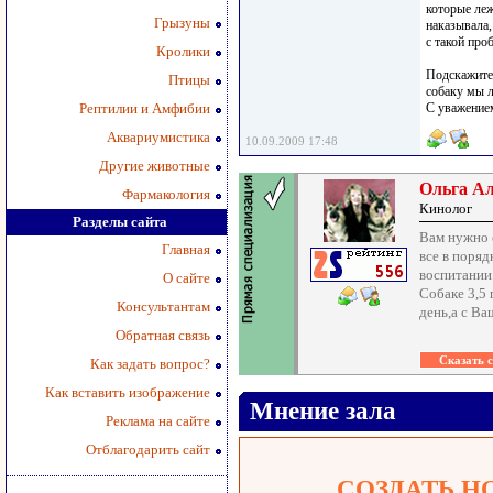
которые леж
Грызуны
наказывала,
с такой про
Кролики
Подскажите,
Птицы
собаку мы л
Рептилии и Амфибии
С уважение
Аквариумистика
10.09.2009 17:48
Другие животные
Ольга А
Фармакология
Кинолог
Разделы сайта
Вам нужно 
Главная
все в поря
воспитании.
О сайте
Собаке 3,5 
Консультантам
день,а с Ва
Обратная связь
Как задать вопрос?
Как вставить изображение
Мнение зала
Реклама на сайте
Отблагодарить сайт
СОЗДАТЬ Н