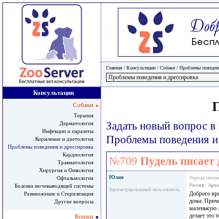
Главная
/ Консультации /
Собаки
/
Проблемы поведени
Консультации
Собаки
Терапия
Задать новый вопрос в
Дерматология
Инфекции и паразиты
Проблемы поведения и
Кормление и диетология
Проблемы поведения и дрессировка
Кардиология
№709
Пудель писает
Травматология
Хирургия и Онкология
Юлия
Офтальмология
Порода питом
Россия
|
Арха
Болезни мочевыводящей системы
Зарегистрированный пользователь
Доброго вре
Размножение и Стерилизация
дома. Приче
Другие вопросы
маленькую л
делает это т
Кошки