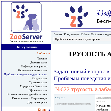
Главная
/ Консультации /
Собаки
/
Проблемы поведени
Консультации
ТРУСОСТЬ 
Собаки
Терапия
Дерматология
Инфекции и паразиты
Задать новый вопрос в
Кормление и диетология
Проблемы поведения и дрессировка
Проблемы поведения и
Кардиология
Травматология
Хирургия и Онкология
№622
трусость алаба
Офтальмология
Болезни мочевыводящей системы
tatyana
Порода питом
Размножение и Стерилизация
tashkent
Другие вопросы
Зарегистрированный пользователь
Мала ли моя
Кошки
подбегает и