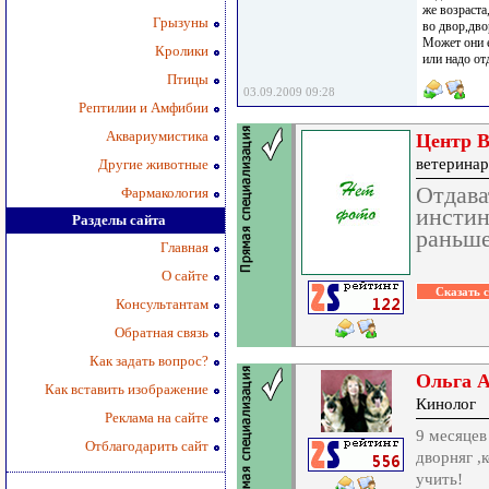
же возраста
Грызуны
во двор,дво
Может они е
Кролики
или надо от
Птицы
03.09.2009 09:28
Рептилии и Амфибии
Аквариумистика
Центр В
ветеринар
Другие животные
Отдава
Фармакология
инстин
Разделы сайта
раньше
Главная
О сайте
Консультантам
Обратная связь
Как задать вопрос?
Ольга 
Как вставить изображение
Кинолог
Реклама на сайте
9 месяцев
Отблагодарить сайт
дворняг ,
учить!