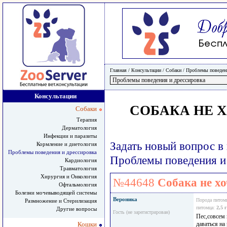
Главная
/ Консультации /
Собаки
/
Проблемы поведени
Консультации
СОБАКА НЕ 
Собаки
Терапия
Дерматология
Инфекции и паразиты
Задать новый вопрос в
Кормление и диетология
Проблемы поведения и дрессировка
Проблемы поведения и
Кардиология
Травматология
Хирургия и Онкология
№44648
Собака не хо
Офтальмология
Болезни мочевыводящей системы
Вероника
Порода питом
Размножение и Стерилизация
питомца:
2,5 
Другие вопросы
Гость (не зарегистрирован)
Пес,совсем 
Кошки
даваться на