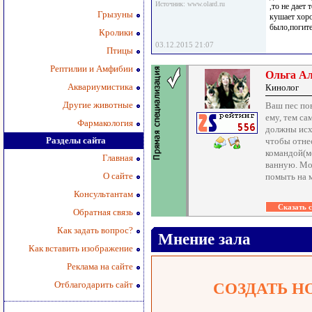
Источник: www.olard.ru
,то не дает
Грызуны
кушает хоро
было,погите
Кролики
03.12.2015 21:07
Птицы
Рептилии и Амфибии
Ольга А
Аквариумистика
Кинолог
Другие животные
Ваш пес пов
ему, тем са
Фармакология
должны исхо
Разделы сайта
чтобы отнес
командой(м
Главная
ванную. Мож
О сайте
помыть на м
Консультантам
Обратная связь
Как задать вопрос?
Мнение зала
Как вставить изображение
Реклама на сайте
Отблагодарить сайт
СОЗДАТЬ Н