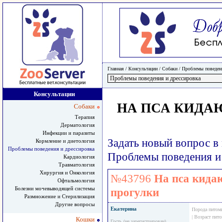
Главная
/ Консультации /
Собаки
/
Проблемы поведени
Консультации
НА ПСА КИДА
Собаки
Терапия
Дерматология
Инфекции и паразиты
Задать новый вопрос в
Кормление и диетология
Проблемы поведения и дрессировка
Проблемы поведения и
Кардиология
Травматология
Хирургия и Онкология
№43796
На пса кидаю
Офтальмология
Болезни мочевыводящей системы
прогулки
Размножение и Стерилизация
Другие вопросы
Екатерина
Порода питом
| Возраст пит
Кошки
Гость (не зарегистрирован)