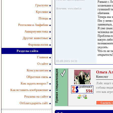
Раньше с Лэ
Грызуны
хозяевами о
Источник: www.olard.ru
гулявшей т
Кролики
обитания.
Теперь мы 
Птицы
Пес у меня 
заниматься,
Рептилии и Амфибии
Я уже свыкл
Аквариумистика
человека он
Проблема в 
Другие животные
какую-либо 
познакомить
Фармакология
укусить.
Разделы сайта
Что-то не т
открытость
Главная
03.09.2015 14:31
О сайте
Консультантам
Ольга А
Кинолог
Обратная связь
Лэйс ищет с
Как задать вопрос?
собака видя
Как вставить изображение
это как агр
Реклама на сайте
Отблагодарить сайт