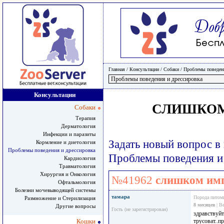
Главная
/ Консультации /
Собаки
/
Проблемы поведени
Консультации
СЛИШКОМ
Собаки
Терапия
Дерматология
Инфекции и паразиты
Задать новый вопрос в
Кормление и диетология
Проблемы поведения и дрессировка
Проблемы поведения и
Кардиология
Травматология
Хирургия и Онкология
№41962
слишком имп
Офтальмология
Болезни мочевыводящей системы
тамара
Порода питом
Размножение и Стерилизация
8 месяцев
| В
Другие вопросы
Гость (не зарегистрирован)
здравствуй
Кошки
трусоват..п