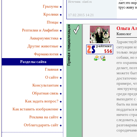
Источник: olard.ru
лает.это но
Грызуны
трус-живу в
Кролики
17.02.2015 14:21
Птицы
Ольга А
Рептилии и Амфибии
Кинолог
Аквариумистика
Здравствуй
Другие животные
ситуации и
только люд
Фармакология
собаки, но
Разделы сайта
его охранны
делает, поэ
Главная
можете быт
О сайте
достаточно 
примере, ч
Консультантам
инструктор
Обратная связь
среди пред
выходите с 
Как задать вопрос?
быть на пов
Как вставить изображение
поддаться н
ничего стр
Реклама на сайте
следовать д
Отблагодарить сайт
разговарив
сородичам