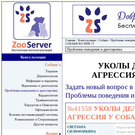
Главная
/ Консультации /
Собаки
/
Проблемы поведени
СОБАКИ КО МНЕ !!!
Консультации
УКОЛЫ 
Собаки
Терапия
АГРЕССИЯ
Дерматология
Инфекции и паразиты
Задать новый вопрос в
Кормление и диетология
Проблемы поведения и дрессировка
Проблемы поведения и
Кардиология
Травматология
Хирургия и Онкология
№41558
УКОЛЫ ДЕ
Офтальмология
Болезни мочевыводящей системы
АГРЕССИЯ У СОБАК
Размножение и Стерилизация
Другие вопросы
СВЕТЛАНА
Порода питом
СИЛИФОНКИНА
Возраст пито
Кошки