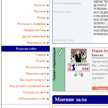
ЗДРАВСТВ
Гость (не зарегистрирован)
Грызуны
ДЕЛАЮ Я .
ТЕЧЕНИИ 
Кролики
Источник: olard.ru
ПОСЛЕДНЕ
ОТНОШЕН
Птицы
ПОСЛУШНО
ТЕПЕРЬ С
Рептилии и Амфибии
ПОКИДАЮТ
Аквариумистика
ЗАБОЛЕВА
ПРИМЕНЕН
Другие животные
11.01.2015 10:02
Фармакология
Разделы сайта
Ольга А
Главная
Кинолог
О сайте
Здравствуйт
Вас , а на у
Консультантам
укол, посид
Обратная связь
покормите е
хорошее.
Как задать вопрос?
Как вставить изображение
Реклама на сайте
Мнение зала
Отблагодарить сайт