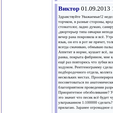
Виктор
01.09.2013 
Здравствуйте Уважаемые!2 недел
торчком, в разные стороны, врод
стоматолог, ладно думаю, санир
,двортерьер типа овчарки неподе
вечер рана покровила и всё. Утр
язык, он его в рот не прячет, т
всегда смачиваю, обмываю пальца
Аппетит в норме, кушает всё, ла
ранка, покрыта фибрином, мне к
ещё раз повторюсь что зубки вс
ходуном. Рентгенограмму сделал
подбородочного отдела, коллега
нескольких местах. Проопериров
посоветоваться по анатомически
благоприятном проведении разр
Приоритетное обезболивание? У
это значит что песик всё будет
ультракаином 1:100000 сделать?
прилагаю. Заранее огромадное с