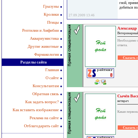
гной, прини
Грызуны
добиться по
Кролики
27.09.2009 13:46
Птицы
Александр
Рептилии и Амфибии
Ветеринарны
Аквариумистика
Необходимо в
ответа.
Другие животные
Фармакология
Разделы сайта
Главная
О сайте
Консультантам
Обратная связь
Сычёв Вас
ветврач
Как задать вопрос?
Как вставить изображение
Какая первон
Реклама на сайте
Отблагодарить сайт