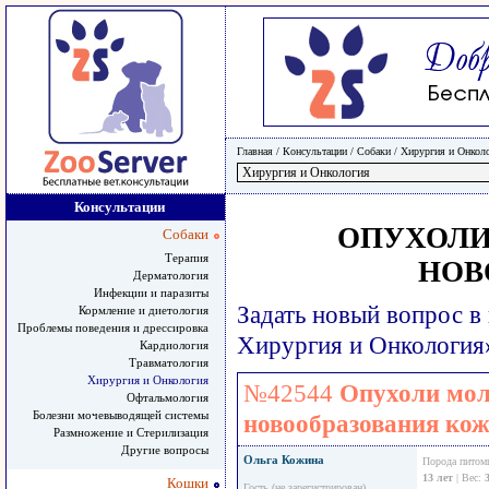
Главная
/ Консультации /
Собаки
/
Хирургия и Онкол
Консультации
ОПУХОЛИ
Собаки
Терапия
НОВ
Дерматология
Инфекции и паразиты
Задать новый вопрос в
Кормление и диетология
Проблемы поведения и дрессировка
Хирургия и Онкология
Кардиология
Травматология
Хирургия и Онкология
№42544
Опухоли мол
Офтальмология
Болезни мочевыводящей системы
новообразования ко
Размножение и Стерилизация
Другие вопросы
Ольга Кожина
Порода питом
13 лет
| Вес:
Кошки
Гость (не зарегистрирован)