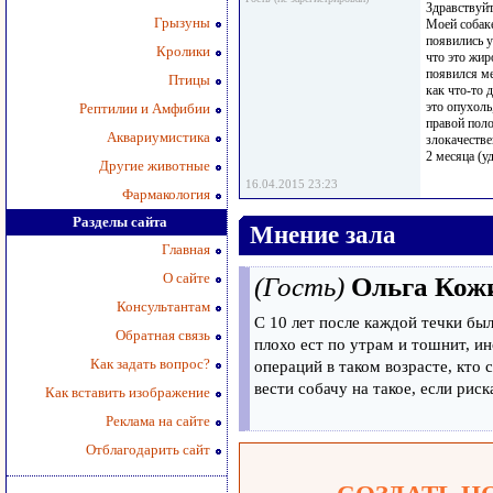
Здравствуйт
Грызуны
Моей собаке
появились уп
Кролики
что это жир
появился м
Птицы
как что-то 
это опухоль
Рептилии и Амфибии
правой поло
Аквариумистика
злокачеств
2 месяца (у
Другие животные
16.04.2015 23:23
Фармакология
Разделы сайта
Мнение зала
Главная
О сайте
(Гость)
Ольга Кож
Консультантам
C 10 лет после каждой течки бы
Обратная связь
плохо ест по утрам и тошнит, и
Как задать вопрос?
операций в таком возрасте, кто 
вести собачу на такое, если риск
Как вставить изображение
Реклама на сайте
Отблагодарить сайт