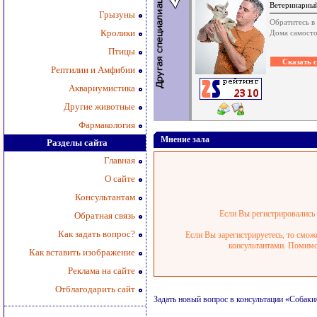
Ветеринарный
Грызуны
Обратитесь в
Кролики
Дома самосто
Птицы
Рептилии и Амфибии
Аквариумистика
Другие животные
Фармакология
Мнение зала
Разделы сайта
Главная
О сайте
Консультантам
Если Вы регистрировались р
Обратная связь
Как задать вопрос?
Если Вы зарегистрируетесь, то смож
консультантами. Помимо 
Как вставить изображение
Реклама на сайте
Отблагодарить сайт
Задать новый вопрос в консультации «Собак