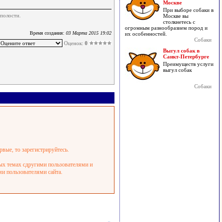
Москве
При выборе собаки в
полости.
Москве вы
столкнетесь с
огромным разнообразием пород и
Время создания:
03 Марта 2015 19:02
их особенностей.
Собаки
Оценок:
0
Выгул собак в
Санкт-Петербурге
Преимуществ услуги
выгул собак
Собаки
рвые, то зарегистрируйтесь.
ных темах сдругими пользователями и
ми пользователями сайта.