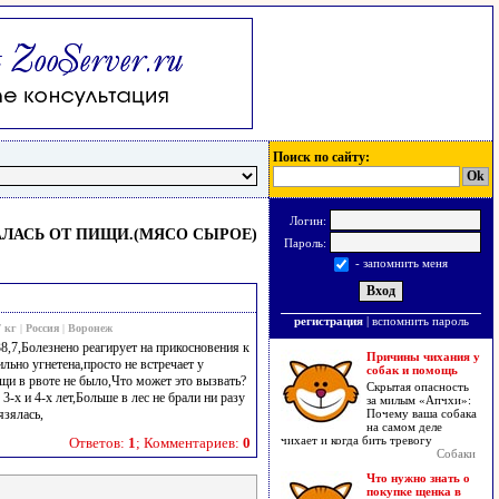
Поиск по сайту:
Логин:
АЛАСЬ ОТ ПИЩИ.(МЯСО СЫРОЕ)
Пароль:
- запомнить меня
регистрация
|
вспомнить пароль
7 кг
|
Россия
|
Воронеж
8,7,Болезнено реагирует на прикосновения к
Причины чихания у
льно угнетена,просто не встречает у
собак и помощь
ищи в рвоте не было,Что может это вызвать?
Скрытая опасность
3-х и 4-х лет,Больше в лес не брали ни разу
за милым «Апчхи»:
язялась,
Почему ваша собака
на самом деле
чихает и когда бить тревогу
Ответов:
1
; Комментариев:
0
Собаки
Что нужно знать о
покупке щенка в