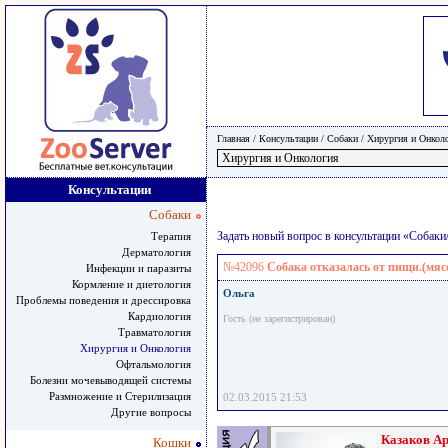
Главная
/ Консультации /
Собаки
/
Хирургия и Онкол
Консультации
Собаки
Задать новый вопрос в консультации «Собак
Терапия
Дерматология
№42096
Собака отказалась от пищи.(мяс
Инфекции и паразиты
Кормление и диетология
Ольга
Проблемы поведения и дрессировка
Кардиология
Гость (не зарегистрирован)
Травматология
Хирургия и Онкология
Офтальмология
Болезни мочевыводящей системы
Размножение и Стерилизация
02.03.2015 21:53
Другие вопросы
Казаков А
Кошки