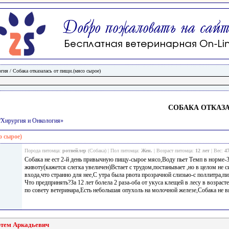
огия
/
Собака отказалась от пищи.(мясо сырое)
СОБАКА ОТКАЗ
и/Хирургия и Онкология»
о сырое)
Порода питомца:
ротвейлер
(Собака) | Пол питомца:
Жен.
| Возраст питомца:
12 лет
| Вес:
4
Собака не ест 2-й день привычную пищу-сырое мясо,Воду пьет Темп в норме-3
животу(кажется слегка увеличен)Встает с трудом,постанывает ,но в целом не си
входа,что странно для нее,С утра была рвота прозрачной слизью-с поллитра,п
Что предпринять?За 12 лет болела 2 раза-оба от укуса клещей в лесу в возрасте 
по совету ветеринара,Есть небольшая опухоль на молочной железе,Собака не в
ртем Аркадьевич