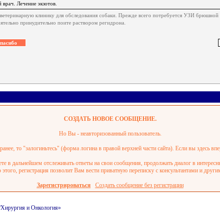
 врач. Лечение экзотов.
 ветеринарную клинику для обследования собаки. Прежде всего потребуется УЗИ брюшной 
ятельно принудительно поите раствором регидрона.
СОЗДАТЬ НОВОЕ СООБЩЕНИЕ.
Но Вы - неавторизованный пользователь.
анее, то "залогиньтесь" (форма логина в правой верхней части сайта). Если вы здесь впе
ете в дальнейшем отслеживать ответы на свои сообщения, продолжать диалог в интерес
этого, регистрация позволит Вам вести приватную переписку с консультантами и други
Зарегистрироваться
Создать сообщение без регистрации
и/Хирургия и Онкология»