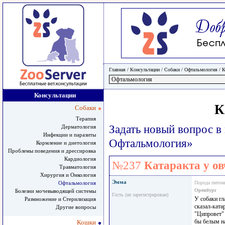
Главная
/ Консультации /
Собаки
/
Офтальмология
/
К
Консультации
К
Собаки
Терапия
Задать новый вопрос в
Дерматология
Инфекции и паразиты
Офтальмология»
Кормление и диетология
Проблемы поведения и дрессировка
Кардиология
№237
Катаракта у о
Травматология
Хирургия и Онкология
Эмма
Офтальмология
Порода питом
Оренбург
Болезни мочевыводящей системы
Гость (не зарегистрирован)
У собаки гл
Размножение и Стерилизация
сказал-ката
Другие вопросы
"Ципровет" 
бы белым на
Кошки