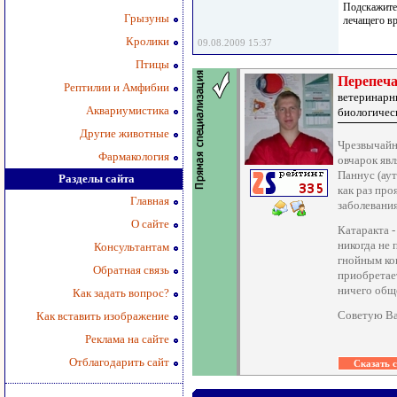
Подскажите,
Грызуны
лечащего вр
Кролики
09.08.2009 15:37
Птицы
Перепеча
Рептилии и Амфибии
ветеринарн
Аквариумистика
биологичес
Другие животные
Чрезвычайн
Фармакология
овчарок явл
Паннус (ау
Разделы сайта
как раз пр
Главная
заболевания
О сайте
Катаракта -
никогда не 
Консультантам
гнойным ко
Обратная связь
приобретае
ничего обще
Как задать вопрос?
Советую Ва
Как вставить изображение
Реклама на сайте
Отблагодарить сайт