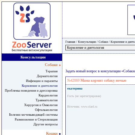
Главная
/ Консультации /
Собаки
/
Кормление и дието
Консультации
Собаки
Задать новый вопрос в консультации «Собаки
Терапия
Дерматология
№42069
Мама кормит собаку ночью
Инфекции и паразиты
Кормление и диетология
екатерина
Проблемы поведения и дрессировка
Кардиология
Гость (не зарегистрирован)
Травматология
Хирургия и Онкология
Источник: www.olard.ru
Офтальмология
Болезни мочевыводящей системы
Размножение и Стерилизация
Другие вопросы
Кошки