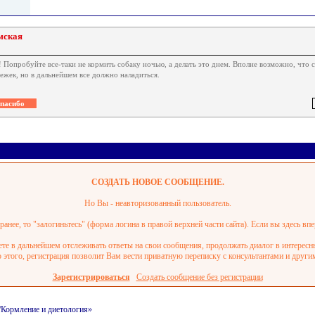
мская
 Попробуйте все-таки не кормить собаку ночью, а делать это днем. Вполне возможно, что с
ежек, но в дальнейшем все должно наладиться.
СОЗДАТЬ НОВОЕ СООБЩЕНИЕ.
Но Вы - неавторизованный пользователь.
анее, то "залогиньтесь" (форма логина в правой верхней части сайта). Если вы здесь впе
ете в дальнейшем отслеживать ответы на свои сообщения, продолжать диалог в интерес
этого, регистрация позволит Вам вести приватную переписку с консультантами и други
Зарегистрироваться
Создать сообщение без регистрации
/Кормление и диетология»