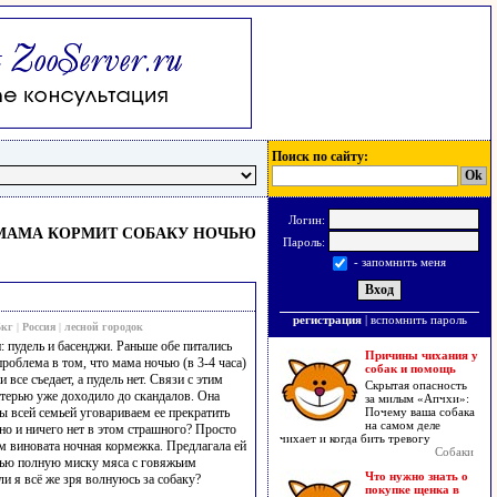
Поиск по сайту:
Логин:
МАМА КОРМИТ СОБАКУ НОЧЬЮ
Пароль:
- запомнить меня
регистрация
|
вспомнить пароль
5кг
|
Россия
|
лесной городок
: пудель и басенджи. Раньше обе питались
Причины чихания у
роблема в том, что мама ночью (в 3-4 часа)
собак и помощь
 все съедает, а пудель нет. Связи с этим
Скрытая опасность
матерью уже доходило до скандалов. Она
за милым «Апчхи»:
Мы всей семьей уговариваем ее прекратить
Почему ваша собака
на самом деле
но и ничего нет в этом страшного? Просто
чихает и когда бить тревогу
ем виновата ночная кормежка. Предлагала ей
Собаки
чью полную миску мяса с говяжьим
Что нужно знать о
и я всё же зря волнуюсь за собаку?
покупке щенка в