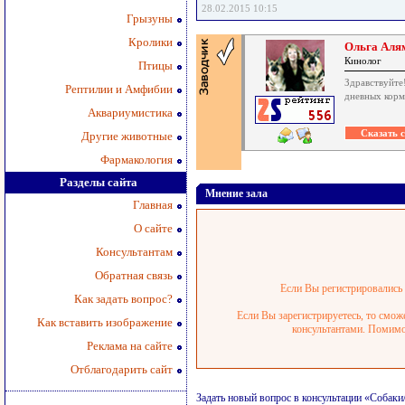
28.02.2015 10:15
Грызуны
Кролики
Ольга Аля
Кинолог
Птицы
Здравствуйте!
Рептилии и Амфибии
дневных корм
Аквариумистика
Другие животные
Фармакология
Разделы сайта
Мнение зала
Главная
О сайте
Консультантам
Обратная связь
Если Вы регистрировались р
Как задать вопрос?
Если Вы зарегистрируетесь, то смож
Как вставить изображение
консультантами. Помимо 
Реклама на сайте
Отблагодарить сайт
Задать новый вопрос в консультации «Собаки