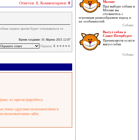
Москве
Ответов:
1
; Комментариев:
0
При выборе собаки в
Москве вы
столкнетесь с
огромным разнообразием пород и
их особенностей.
Собаки
обака первое время будет отказываться от
Выгул собак в
Санкт-Петербурге
Время создания:
01 Марта 2015 12:07
Преимуществ услуги
выгул собак
Оценок:
0
Собаки
рвые, то зарегистрируйтесь.
ных темах сдругими пользователями и
ми пользователями сайта.