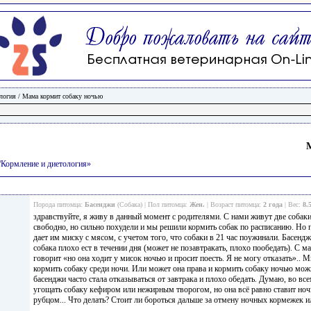
логия
/
Мама кормит собаку ночью
/Кормление и диетология»
Порода питомца:
Басенджи
(Собака) | Пол питомца:
Жен.
| Возраст питомца:
2 года
| Вес:
8.
здравствуйте, я живу в данный момент с родителями. С нами живут две собаки
свободно, но сильно похудели и мы решили кормить собак по расписанию. Но п
дает им миску с мясом, с учетом того, что собаки в 21 час поужинали. Басенджи
собака плохо ест в течении дня (может не позавтракать, плохо пообедать). С 
говорит «но она ходит у мисок ночью и просит поесть. Я не могу отказать».. 
кормить собаку среди ночи. Или может она права и кормить собаку ночью мож
басенджи часто стала отказываться от завтрака и плохо обедать. Думаю, во вс
угощать собаку кефиром или нежирным творогом, но она всё равно ставит но
рубцом... Что делать? Стоит ли бороться дальше за отмену ночных кормежек ил