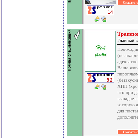
Трапезо
Главный в
Необходи
(несахарн
адекватно
Ваше живо
пироплазм
(безвкусн
ХПН (хрон
что при д
выпадает 
которую я
для поста
дополните