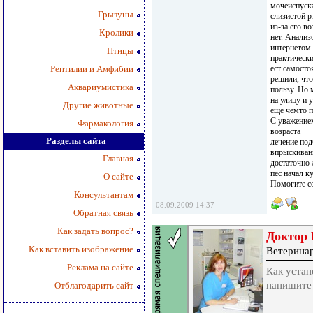
мочеиспуска
Грызуны
слизистой р
из-за его в
Кролики
нет. Анализ
интернетом.
Птицы
практически
Рептилии и Амфибии
ест самосто
решили, что
Аквариумистика
пользу. Но 
на улицу и 
Другие животные
еще чемто п
С уважением
Фармакология
возраста
Разделы сайта
лечение под
впрыскиван
Главная
достаточно 
пес начал к
О сайте
Помогите со
Консультантам
08.09.2009 14:37
Обратная связь
Как задать вопрос?
Доктор 
Как вставить изображение
Ветерина
Реклама на сайте
Как устан
напишите 
Отблагодарить сайт