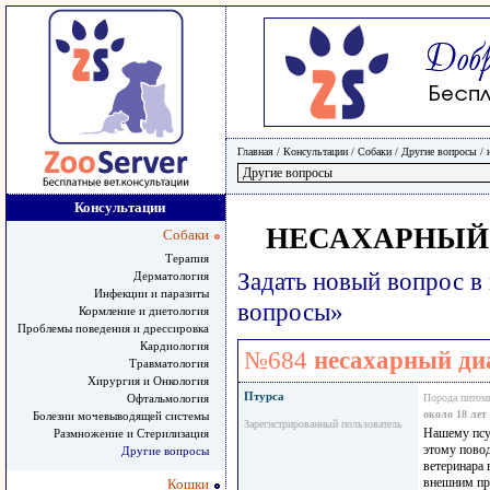
Главная
/ Консультации /
Собаки
/
Другие вопросы
/
Консультации
НЕСАХАРНЫЙ 
Собаки
Терапия
Задать новый вопрос в
Дерматология
Инфекции и паразиты
вопросы»
Кормление и диетология
Проблемы поведения и дрессировка
Кардиология
№684
несахарный диа
Травматология
Хирургия и Онкология
Птурса
Офтальмология
Порода питом
около 18 лет
Болезни мочевыводящей системы
Зарегистрированный пользователь
Нашему псу 
Размножение и Стерилизация
этому пово
Другие вопросы
ветеринара 
внешним при
Кошки