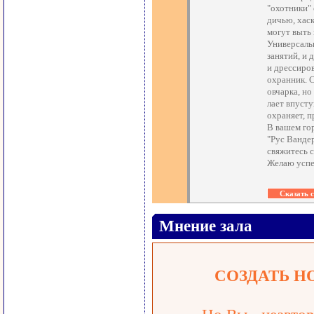
"охотники"
дичью, хаск
могут выть
Универсальн
занятий, и 
и дрессиро
охранник. 
овчарка, н
лает впуст
охраняет, 
В вашем го
"Рус Ванде
свяжитесь с
Желаю успе
Мнение зала
СОЗДАТЬ Н