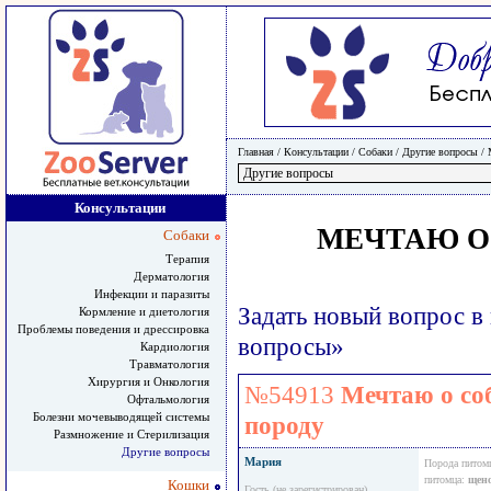
Главная
/ Консультации /
Собаки
/
Другие вопросы
/
Консультации
МЕЧТАЮ О 
Собаки
Терапия
Дерматология
Инфекции и паразиты
Задать новый вопрос в
Кормление и диетология
Проблемы поведения и дрессировка
вопросы»
Кардиология
Травматология
Хирургия и Онкология
№54913
Мечтаю о соб
Офтальмология
Болезни мочевыводящей системы
породу
Размножение и Стерилизация
Другие вопросы
Мария
Порода питом
питомца:
щен
Кошки
Гость (не зарегистрирован)