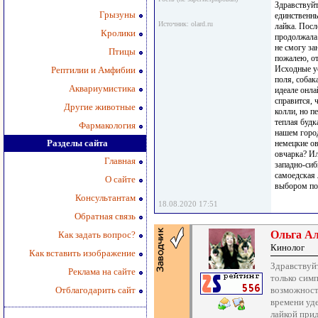
Здравствуйт
Грызуны
единственны
Источник: olard.ru
лайка. Посл
Кролики
продолжала 
не смогу за
Птицы
пожалею, от
Исходные ус
Рептилии и Амфибии
поля, собак
Аквариумистика
идеале онла
справится, 
Другие животные
колли, но п
теплая будк
Фармакология
нашем город
Разделы сайта
немецкие ов
овчарка? И
Главная
западно-сиб
самоедская 
О сайте
выбором по
Консультантам
18.08.2020 17:51
Обратная связь
Ольга А
Как задать вопрос?
Кинолог
Как вставить изображение
Здравствуй
Реклама на сайте
только сим
Отблагодарить сайт
возможност
времени уде
лайкой прид