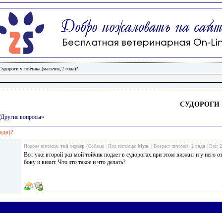
Судороги у тойчика (мальчик,2 года)?
СУДОРОГИ 
и/Другие вопросы»
ода)?
Порода питомца:
той терьер
(Собака) | Пол питомца:
Муж.
| Возраст питомца:
2 года
| Вес:
2
Вот уже второй раз мой тойчик подает в судорогах.при этом визжит и у него о
боку и визит. Что это такое и что делать?