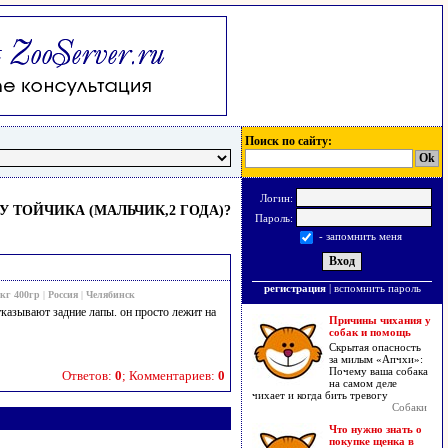
Поиск по сайту:
Логин:
У ТОЙЧИКА (МАЛЬЧИК,2 ГОДА)?
Пароль:
- запомнить меня
регистрация
|
вспомнить пароль
кг 400гр
|
Россия
|
Челябинск
тказывают задние лапы. он просто лежит на
Причины чихания у
собак и помощь
Скрытая опасность
за милым «Апчхи»:
Почему ваша собака
Ответов:
0
; Комментариев:
0
на самом деле
чихает и когда бить тревогу
Собаки
Что нужно знать о
покупке щенка в