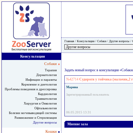
Главная
/ Консультации /
Собаки
/
Другие вопросы
/
Консультации
Собаки
Задать новый вопрос в консультации «Собак
Терапия
Дерматология
№42714
Судороги у тойчика (мальчик,2 г
Инфекции и паразиты
Кормление и диетология
Марина
Проблемы поведения и дрессировка
Кардиология
Зарегистрированный пользователь
Травматология
Хирургия и Онкология
Офтальмология
06.05.2015 13:31
Болезни мочевыводящей системы
Размножение и Стерилизация
Другие вопросы
Мнение зала
Кошки