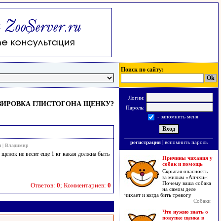
Поиск по сайту:
Логин:
ЗИРОВКА ГЛИСТОГОНА ЩЕНКУ?
Пароль:
- запомнить меня
регистрация
|
вспомнить пароль
я
|
Владимир
 щенок не весит еще 1 кг какая должна быть
Причины чихания у
собак и помощь
Скрытая опасность
за милым «Апчхи»:
Почему ваша собака
Ответов:
0
; Комментариев:
0
на самом деле
чихает и когда бить тревогу
Собаки
Что нужно знать о
покупке щенка в