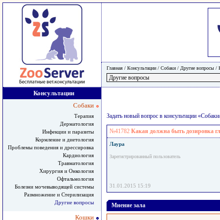
Главная
/ Консультации /
Собаки
/
Другие вопросы
/
Консультации
Собаки
Задать новый вопрос в консультации «Собак
Терапия
Дерматология
№41782
Какая должна быть дозировка г
Инфекции и паразиты
Кормление и диетология
Лаура
Проблемы поведения и дрессировка
Кардиология
Зарегистрированный пользователь
Травматология
Хирургия и Онкология
Офтальмология
31.01.2015 15:19
Болезни мочевыводящей системы
Размножение и Стерилизация
Другие вопросы
Мнение зала
Кошки