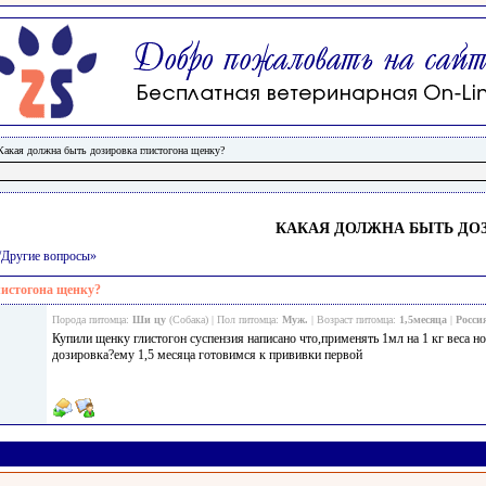
Какая должна быть дозировка глистогона щенку?
КАКАЯ ДОЛЖНА БЫТЬ ДО
и/Другие вопросы»
листогона щенку?
Порода питомца:
Ши цу
(Собака) | Пол питомца:
Муж.
| Возраст питомца:
1,5месяца
|
Росси
Купили щенку глистогон суспензия написано что,применять 1мл на 1 кг веса но
дозировка?ему 1,5 месяца готовимся к прививки первой