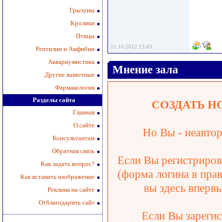
Грызуны
Кролики
Птицы
11.10.2012 13:43
Рептилии и Амфибии
Аквариумистика
Мнение зала
Другие животные
Фармакология
Разделы сайта
СОЗДАТЬ Н
Главная
О сайте
Но Вы - неавтор
Консультантам
Обратная связь
Если Вы регистрирова
Как задать вопрос?
(форма логина в прав
Как вставить изображение
вы здесь впервы
Реклама на сайте
Отблагодарить сайт
Если Вы зарегис