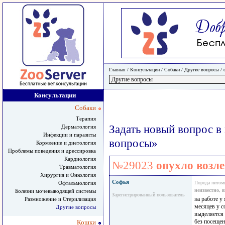
Главная
/ Консультации /
Собаки
/
Другие вопросы
/
Консультации
Собаки
Терапия
Задать новый вопрос в
Дерматология
Инфекции и паразиты
вопросы»
Кормление и диетология
Проблемы поведения и дрессировка
Кардиология
№29023
опухло возле
Травматология
Хирургия и Онкология
Софья
Офтальмология
Порода питом
неизвестно, 
Болезни мочевыводящей системы
Зарегистрированный пользователь
на работе у
Размножение и Стерилизация
месяцев у с
Другие вопросы
выделяется 
без посещен
Кошки