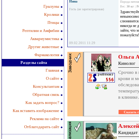
Нина
Порода питом
Грызуны
Вес:
30 кг
|
Р
Гость (не зарегистрирован)
Здравствуйт
Кролики
невыносимо 
слюнявится,
Птицы
никогда не 
Рептилии и Амфибии
зайти, что 
пожалуйста!!
Аквариумистика
09.02.2011 11:29
Другие животные
Фармакология
Ольга 
Разделы сайта
Кинолог
Главная
Срочно в 
О сайте
крови и м
обследова
Консультантам
температу
Обратная связь
в клинике.
Как задать вопрос?
Как вставить изображение
Реклама на сайте
Алексе
Отблагодарить сайт
Кандидат