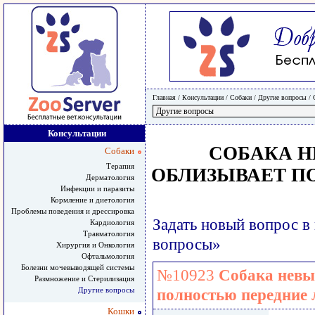
Главная
/ Консультации /
Собаки
/
Другие вопросы
/
Консультации
СОБАКА Н
Собаки
Терапия
ОБЛИЗЫВАЕТ П
Дерматология
Инфекции и паразиты
Кормление и диетология
Проблемы поведения и дрессировка
Задать новый вопрос в
Кардиология
Травматология
вопросы»
Хирургия и Онкология
Офтальмология
Болезни мочевыводящей системы
№10923
Собака невы
Размножение и Стерилизация
Другие вопросы
полностью передние
Кошки