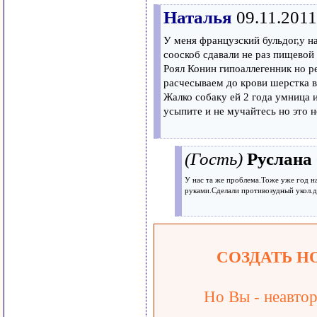
Наталья
09.11.2011
У меня французский бульдог,у на
сооскоб сдавали не раз пищевой
Роял Конин гипоаллегенник но ре
расчесываем до крови шерстка в
Жалко собаку ей 2 года умница и
усыпите и не мучайтесь но это 
(Гость)
Руслана
У нас та же проблема.Тоже уже год н
руками.Сделали противозудный укол.д
СОЗДАТЬ Н
Но Вы - неавтор