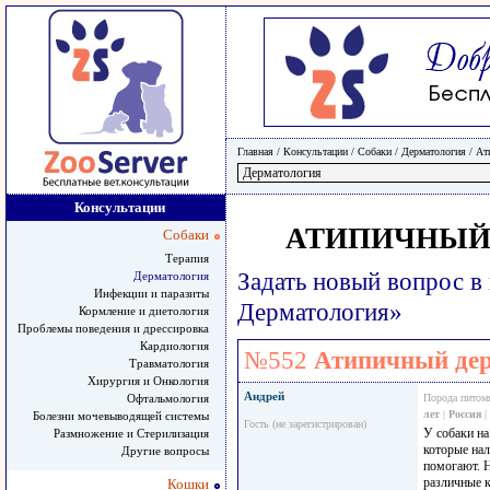
Главная
/ Консультации /
Собаки
/
Дерматология
/
Ат
Консультации
АТИПИЧНЫЙ 
Собаки
Терапия
Задать новый вопрос в
Дерматология
Инфекции и паразиты
Дерматология»
Кормление и диетология
Проблемы поведения и дрессировка
Кардиология
№552
Атипичный дер
Травматология
Хирургия и Онкология
Андрей
Офтальмология
Порода питом
лет
|
Россия
|
Болезни мочевыводящей системы
Гость (не зарегистрирован)
У собаки на
Размножение и Стерилизация
которые на
Другие вопросы
помогают. 
различные к
Кошки