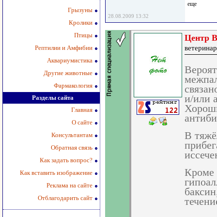
еще
Грызуны
28.08.2009 13:32
Кролики
Птицы
Центр В
Рептилии и Амфибии
ветеринар
Аквариумистика
Вероят
Другие животные
межпал
Фармакология
связан
и/или 
Разделы сайта
Хороши
Главная
антиби
О сайте
В тяжё
Консультантам
прибег
Обратная связь
иссече
Как задать вопрос?
Кроме 
Как вставить изображение
гипоал
Реклама на сайте
баксин,
Отблагодарить сайт
течени