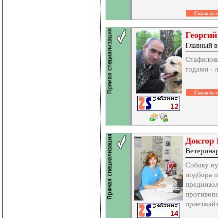
Георгий
Главный в
Стафилоко
годами - 
Доктор 
Ветерина
Собаку ну
подбора 
преднизол
противопо
приезжайт