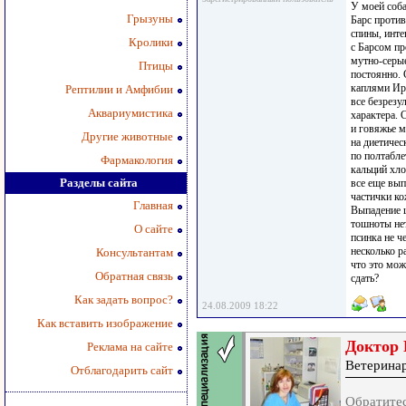
У моей соба
Грызуны
Барс против
спины, инте
Кролики
с Барсом пр
мутно-серые
Птицы
постоянно. 
каплями Ир
Рептилии и Амфибии
все безрезу
Аквариумистика
характера. 
и говяжье м
Другие животные
на диетичес
по полтабле
Фармакология
кальций хло
Разделы сайта
все еще вып
частички ко
Главная
Выпадение ш
тошноты нет
О сайте
псинка не ч
несколько р
Консультантам
что это мож
Обратная связь
сдать?
Как задать вопрос?
24.08.2009 18:22
Как вставить изображение
Доктор 
Реклама на сайте
Ветерина
Отблагодарить сайт
Обратитес