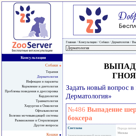
Главная
/ Консультации /
Собаки
/
Дерматология
/
Вы
Консультации
ВЫПАД
Собаки
Терапия
ГНОЯ
Дерматология
Инфекции и паразиты
Задать новый вопрос в
Кормление и диетология
Проблемы поведения и дрессировка
Дерматология»
Кардиология
Травматология
Хирургия и Онкология
№486
Выпадение шерс
Офтальмология
Болезни мочевыводящей системы
боксера
Размножение и Стерилизация
Другие вопросы
Светлана
Порода питом
Москва
Кошки
Зарегистрированный пользователь