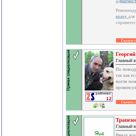
«Диагност
Рекоменду
врачу
для
справитес
Георгий
Главный в
По поводу
так как е
могли пом
проконсул
Трапезо
Главный в
Ввиду все