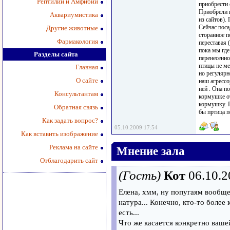
Рептилии и Амфибии
приобрести 
Приобрели в
Аквариумистика
из сайтов).
Сейчас поса
Другие животные
сторанное п
Фармакология
переставая 
пока мы где
Разделы сайта
перенесенно
птицы не ме
Главная
но регулярн
О сайте
наш агрессо
ней . Она п
Консультантам
кормушке от
кормушку. П
Обратная связь
бы пртица п
Как задать вопрос?
05.10.2009 17:54
Как вставить изображение
Реклама на сайте
Мнение зала
Отблагодарить сайт
(Гость)
Кот
06.10.2
Елена, хмм, ну попугаям вообще
натура... Конечно, кто-то более
есть...
Что же касается конкретно вашей