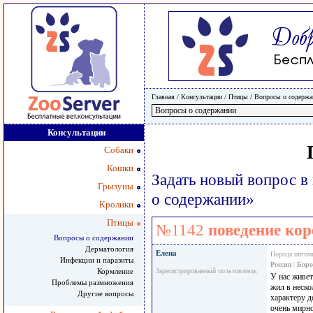
Главная
/ Консультации /
Птицы
/
Вопросы о содержа
Консультации
Собаки
Кошки
Задать новый вопрос 
Грызуны
о содержании»
Кролики
Птицы
№1142
поведение ко
Вопросы о содержании
Дерматология
Елена
Порода питом
Инфекции и паразиты
Россия
|
Боро
Кормление
Зарегистрированный пользователь
У нас живет
Проблемы размножения
жил в неско
Другие вопросы
характеру д
очень мирно