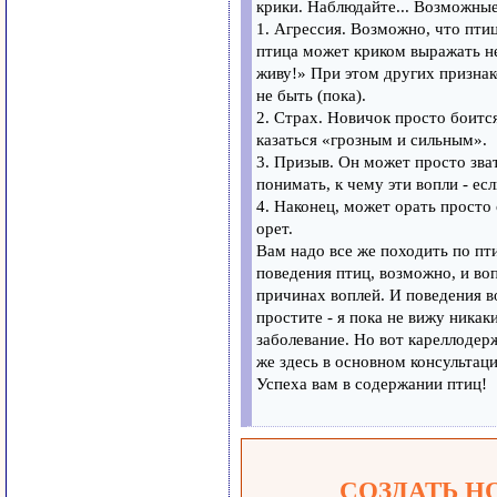
крики. Наблюдайте... Возможные
1. Агрессия. Возможно, что птиц
птица может криком выражать не
живу!» При этом других признако
не быть (пока).
2. Страх. Новичок просто боится
казаться «грозным и сильным».
3. Призыв. Он может просто зва
понимать, к чему эти вопли - ес
4. Наконец, может орать просто 
орет.
Вам надо все же походить по пт
поведения птиц, возможно, и воп
причинах воплей. И поведения во
простите - я пока не вижу никак
заболевание. Но вот кареллодерж
же здесь в основном консультаци
Успеха вам в содержании птиц!
СОЗДАТЬ Н