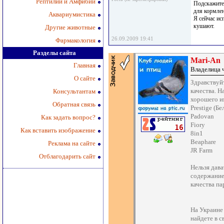
Рептилии и Амфибии
Подскажите,
для кормле
Аквариумистика
Я сейчас ис
кушают.
Другие животные
26.09.2009 19:41
Фармакология
Разделы сайта
Mari-An
Главная
Владелица 
О сайте
Здравствуй
качества. 
Консультантам
хорошего и
Обратная связь
Prestige (Бе
Padovan
Как задать вопрос?
Fiory
Как вставить изображение
8in1
Beaphare
Реклама на сайте
JR Farm
Отблагодарить сайт
Нельзя дава
содержание
качества пар
На Украине 
найдете в с