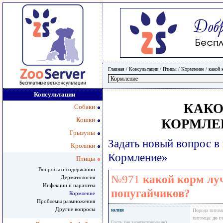
Главная
/ Консультации /
Птицы
/
Кормление
/
какой 
Консультации
КАКО
Собаки
Кошки
КОРМЛЕ
Грызуны
Задать новый вопрос в
Кролики
Кормление»
Птицы
Вопросы о содержании
№971
какой корм лу
Дерматология
Инфекции и паразиты
попугайчиков?
Кормление
Проблемы размножения
Другие вопросы
юлия
Порода питом
питомца:
до г
Гость (не зарегистрирован)