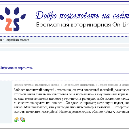
ты
/
Попугайчик заболел
/Инфекции и паразиты»
Порода питомца:
Волнистый
(Птица) | Пол питомца:
Неизвестно.
| Возраст питомца:
3 меся
Заболел волнистый попугай - это точно, он стал пассивный и слабый, даже не с
этого он начал линять, но чувствовал себя нормально - я ему поменяла корм и 
но стал менее активен и немного увеличился в размерах, либо постоянно нахох
ли еще что-то сделать или это все... Он даже не чирикает, а еле звуки издает, к
какие? Мне показалось, что у него увеличились размеры «клоаки»... Отверстие
помочь, помогите пожалуйста! Используемые корма: обычно «Вака», поменял