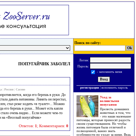
Поиск по сайту:
Логин:
ПОПУГАЙЧИК ЗАБОЛЕЛ
Пароль:
- запомнить меня
регистрация
|
вспомнить пароль
ца
|
Россия
|
Сасово
опротивляется, когда его берешь в руки. До
Уход за
стала давать витамины. Линять он перестал,
волнистыми
лен, стал реже ходить «в туалет»... Можно
попугаями
огда его берешь в руки... Может есть капли
Прелесть домашних
 стало очень видно... Если можете чем-то
животных в том, что
- это наши маленькие
и на «Веселый попугайчик»
питомцы, которые приносят радость
своим существованием. Но чтобы
Ответов:
1
; Комментариев:
0
жизнь питомцев была отличной и
полноценной, важно знать
особенности по уходу за ними. Ведь