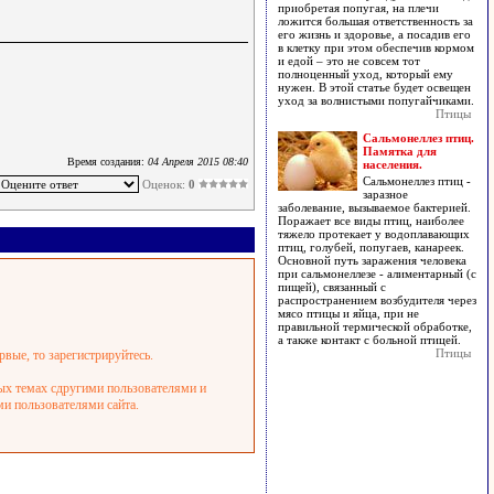
приобретая попугая, на плечи
ложится большая ответственность за
его жизнь и здоровье, а посадив его
в клетку при этом обеспечив кормом
и едой – это не совсем тот
полноценный уход, который ему
нужен. В этой статье будет освещен
уход за волнистыми попугайчиками.
Птицы
Сальмонеллез птиц.
Памятка для
Время создания:
04 Апреля 2015 08:40
населения.
Сальмонеллез птиц -
Оценок:
0
заразное
заболевание, вызываемое бактерией.
Поражает все виды птиц, наиболее
тяжело протекает у водоплавающих
птиц, голубей, попугаев, канареек.
Основной путь заражения человека
при сальмонеллезе - алиментарный (с
пищей), связанный с
распространением возбудителя через
мясо птицы и яйца, при не
правильной термической обработке,
а также контакт с больной птицей.
Птицы
рвые, то зарегистрируйтесь.
ных темах сдругими пользователями и
ми пользователями сайта.