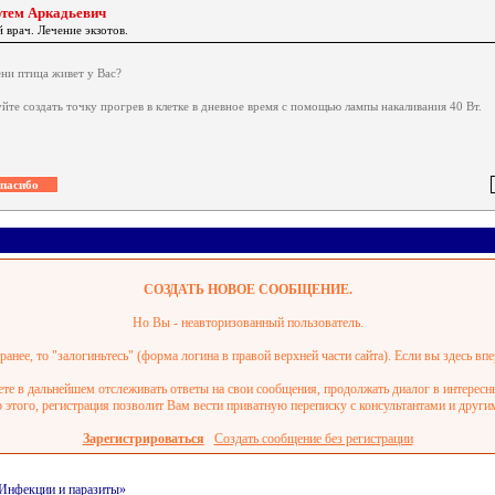
ртем Аркадьевич
 врач. Лечение экзотов.
.
ени птица живет у Вас?
йте создать точку прогрев в клетке в дневное время с помощью лампы накаливания 40 Вт.
СОЗДАТЬ НОВОЕ СООБЩЕНИЕ.
Но Вы - неавторизованный пользователь.
анее, то "залогиньтесь" (форма логина в правой верхней части сайта). Если вы здесь впе
ете в дальнейшем отслеживать ответы на свои сообщения, продолжать диалог в интерес
этого, регистрация позволит Вам вести приватную переписку с консультантами и други
Зарегистрироваться
Создать сообщение без регистрации
/Инфекции и паразиты»