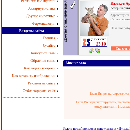
Рептилии и Амфибии
Казаков А
Аквариумистика
Ветеринарный
Здравствуйте
Другие животные
Сколько врем
Фармакология
Пока попробу
Разделы сайта
Главная
О сайте
Консультантам
Обратная связь
Мнение зала
Как задать вопрос?
Как вставить изображение
Реклама на сайте
Отблагодарить сайт
Если Вы регистрировались р
Если Вы зарегистрируетесь, то смож
консультантами. Помимо 
Задать новый вопрос в консультации «Птицы