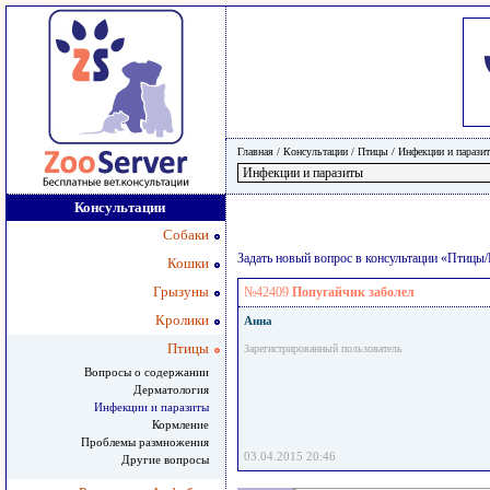
Главная
/ Консультации /
Птицы
/
Инфекции и парази
Консультации
Собаки
Задать новый вопрос в консультации «Птицы
Кошки
Грызуны
№42409
Попугайчик заболел
Кролики
Анна
Птицы
Зарегистрированный пользователь
Вопросы о содержании
Дерматология
Инфекции и паразиты
Кормление
Проблемы размножения
03.04.2015 20:46
Другие вопросы