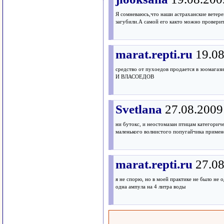
Я сомневаюсь,что наши астраханские ветере
загубили.А самой его както можно провери
marat.repti.ru
19.08
средство от пухоедов продается в зоомага
И ВЛАСОЕДОВ
Svetlana
27.08.2009
ни бутокс, и неостомазан птицам категорич
маленького волнистого попугайчика примене
marat.repti.ru
27.08
я не спорю, но в моей практике не было не 
одна ампула на 4 литра воды