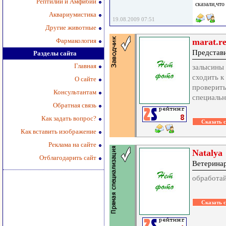
Рептилии и Амфибии
сказали,что
Аквариумистика
19.08.2009 07:51
Другие животные
Фармакология
marat.re
Представ
Разделы сайта
Главная
залысины 
сходить к
О сайте
проверить
Консультантам
специальн
Обратная связь
Как задать вопрос?
Как вставить изображение
Реклама на сайте
Natalya
Отблагодарить сайт
Ветерина
обработай