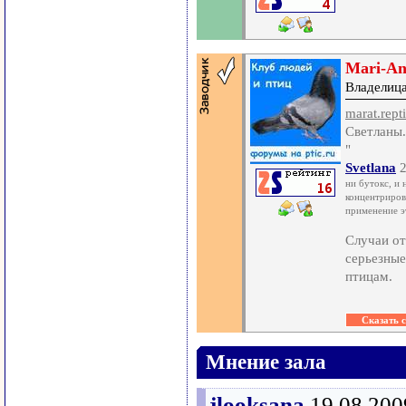
Mari-A
Владелица
marat.repti
Светланы.
"
Svetlana
2
ни бутокс, и 
концентриров
применение э
Случаи от
серьезные
птицам.
Мнение зала
jlooksana
19.08.200