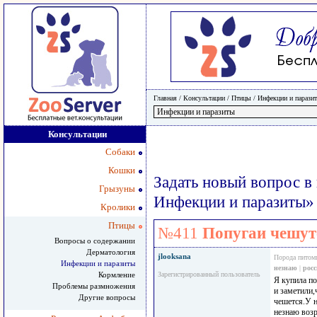
Главная
/ Консультации /
Птицы
/
Инфекции и парази
Консультации
Собаки
Кошки
Задать новый вопрос в
Грызуны
Инфекции и паразиты»
Кролики
Птицы
№411
Попугаи чешут
Вопросы о содержании
Дерматология
jlooksana
Порода питом
Инфекции и паразиты
незнаю
|
росс
Кормление
Зарегистрированный пользователь
Я купила п
Проблемы размножения
и заметили,
Другие вопросы
чешется.У н
незнаю возр