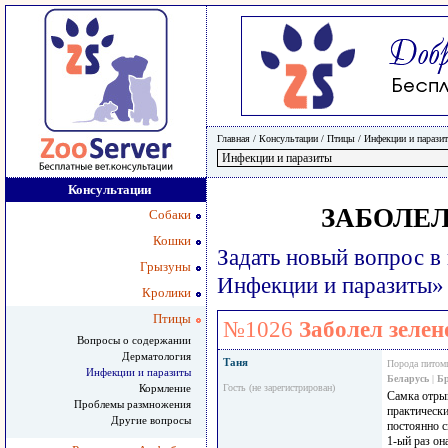
Главная
/ Консультации /
Птицы
/
Инфекции и парази
Консультации
ЗАБОЛЕ
Собаки
Кошки
Задать новый вопрос в
Грызуны
Инфекции и паразиты»
Кролики
Птицы
№1026
Заболел зеле
Вопросы о содержании
Дерматология
Таня
Порода питом
Инфекции и паразиты
Беларусь
|
Бр
Кормление
Гость (не зарегистрирован)
Самка отрыг
Проблемы размножения
практически
Другие вопросы
постоянно с
1-ый раз он