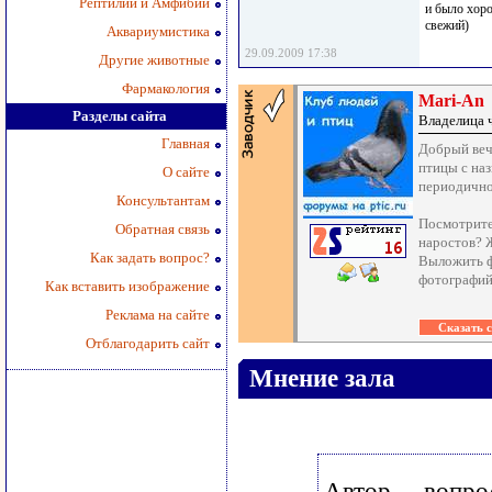
Рептилии и Амфибии
и было хоро
свежий)
Аквариумистика
29.09.2009 17:38
Другие животные
Фармакология
Mari-An
Разделы сайта
Владелица 
Главная
Добрый веч
птицы с наз
О сайте
периодично
Консультантам
Посмотрите
Обратная связь
наростов? 
Как задать вопрос?
Выложить ф
фотографий 
Как вставить изображение
Реклама на сайте
Отблагодарить сайт
Мнение зала
Автор вопр