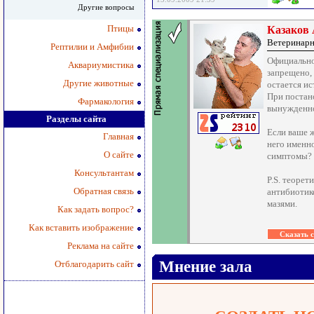
Другие вопросы
Птицы
Казаков
Ветеринарн
Рептилии и Амфибии
Официально
Аквариумистика
запрещено,
Другие животные
остается и
При постан
Фармакология
вынужденно
Разделы сайта
Если ваше 
Главная
него именн
О сайте
симптомы?
Консультантам
P.S. теорет
Обратная связь
антибиотик
мазями.
Как задать вопрос?
Как вставить изображение
Реклама на сайте
Мнение зала
Отблагодарить сайт