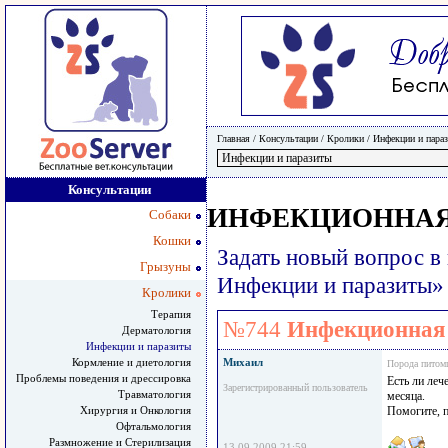
Главная
/ Консультации /
Кролики
/
Инфекции и пара
Консультации
ИНФЕКЦИОННАЯ 
Собаки
Кошки
Задать новый вопрос в
Грызуны
Инфекции и паразиты»
Кролики
Терапия
№744
Инфекционная 
Дерматология
Инфекции и паразиты
Кормление и диетология
Михаил
Порода питом
Проблемы поведения и дрессировка
Есть ли леч
Зарегистрированный пользователь
Травматология
месяца.
Хирургия и Онкология
Помогите, 
Офтальмология
Размножение и Стерилизация
13.09.2009 21:59