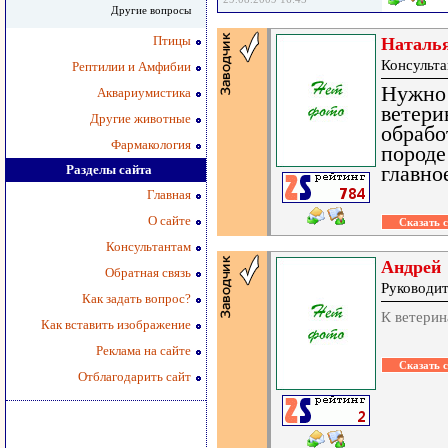
Другие вопросы
Птицы
Наталь
Консульта
Рептилии и Амфибии
Нужно 
Аквариумистика
ветери
Другие животные
обрабо
Фармакология
породе
Разделы сайта
главно
Главная
О сайте
Консультантам
Андрей
Обратная связь
Руководит
Как задать вопрос?
К ветерин
Как вставить изображение
Реклама на сайте
Отблагодарить сайт