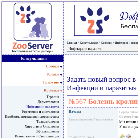
Главная
/ Консультации /
Кролики
/
Инфекции и пара
Консультации
Собаки
Кошки
Задать новый вопрос в
Грызуны
Инфекции и паразиты»
Кролики
Терапия
№567
Болезнь кроли
Дерматология
Инфекции и паразиты
Кормление и диетология
Наташа
Порода питом
Проблемы поведения и дрессировка
Орехово-Зуев
Зарегистрированный пользователь
Травматология
Мы нашли кр
Хирургия и Онкология
У него опух
Офтальмология
Размножение и Стерилизация
29.08.2009 16:45