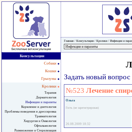
Главная
/ Консультации /
Кролики
/
Инфекции и пара
Консультации
Л
Собаки
Кошки
Задать новый вопрос
Грызуны
Кролики
№523
Лечение спир
Терапия
Дерматология
Ольга
Инфекции и паразиты
Кормление и диетология
Гость (не зарегистрирован)
Проблемы поведения и дрессировка
Травматология
Хирургия и Онкология
26.08.2009 18:32
Офтальмология
Размножение и Стерилизация