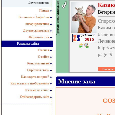
Другие вопросы
Казак
Птицы
Ветерин
Рептилии и Амфибии
Спирохе
Аквариумистика
Каким о
Другие животные
были вы
Фармакология
Лечение
Разделы сайта
http://w
Главная
page=9
О сайте
Консультантам
Обратная связь
Как задать вопрос?
Мнение зала
Как вставить изображение
Реклама на сайте
Отблагодарить сайт
СО