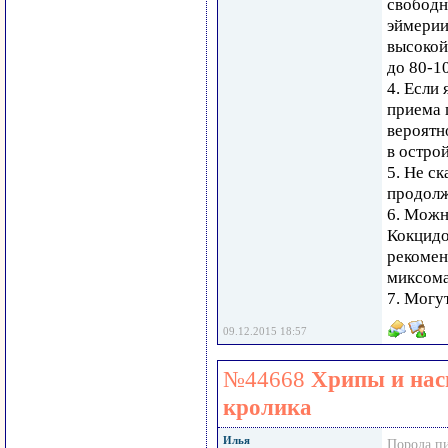
свободн
эймерии
высокой
до 80-1
4. Если
приема 
вероятн
в остро
5. Не с
продолж
6. Можн
Кокцидо
рекомен
миксома
7. Могу
09.12.2015 18:57
№44668
Хрипы и нас
кролика
Илья
Порода п