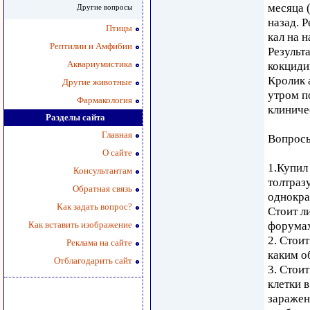
месяца 
Другие вопросы
назад. 
Птицы
кал на 
Рептилии и Амфибии
Результ
Аквариумистика
кокциди
Кролик 
Другие животные
утром п
Фармакология
клиниче
Разделы сайта
Главная
Вопрос
О сайте
1.Купил
Консультантам
толтраз
Обратная связь
однокра
Как задать вопрос?
Стоит л
Как вставить изображение
форумах
2. Стои
Реклама на сайте
каким о
Отблагодарить сайт
3. Стои
клетки 
заражен