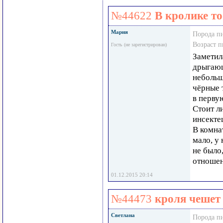
№44622
В кролике то
Мария
Порода п
Возраст 
Гость (не зарегистрирован)
Заметил
дрыгающ
небольш
чёрные 
в перву
Стоит л
инсекте
В комна
мало, у
не было,
отноше
01.12.2015 20:14
№44473
кроля чешет
Светлана
Порода п