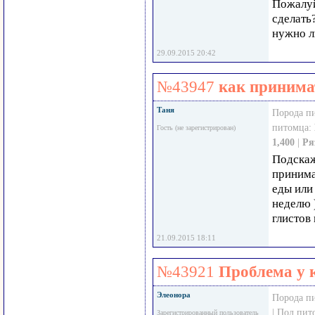
Пожалуй
сделать
нужно л
29.09.2015 20:42
№43947
как принима
Таня
Порода п
питомца:
Гость (не зарегистрирован)
1,400
|
Ря
Подскаж
принима
еды или
неделю 
глистов 
21.09.2015 18:11
№43921
Проблема у 
Элеонора
Порода п
| Пол пи
Зарегистрированный пользователь