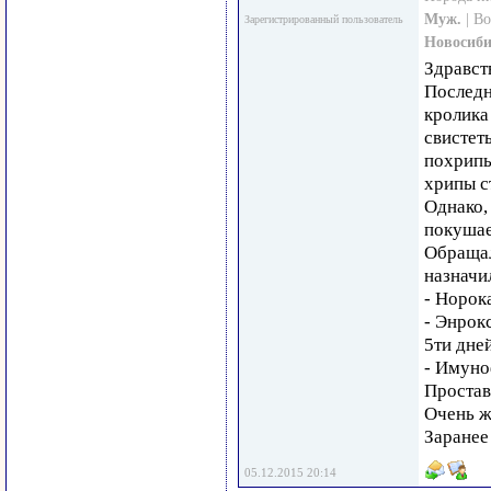
Муж.
| В
Зарегистрированный пользователь
Новосиб
Здравст
Последн
кролика
свистет
похрипы
хрипы с
Однако,
покушае
Обращал
назначи
- Норок
- Энрок
5ти дне
- Имуно
Простав
Очень ж
Заранее
05.12.2015 20:14