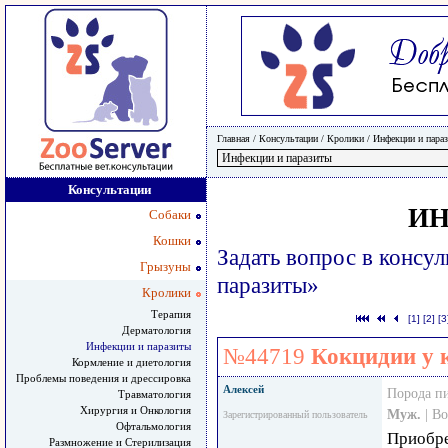
Главная
/ Консультации /
Кролики
/
Инфекции и пара
Консультации
ИН
Собаки
Кошки
Задать вопрос в консу
Грызуны
паразиты»
Кролики
Терапия
[1]
[2]
[3
Дерматология
Инфекции и паразиты
№44719
Кокцидии у 
Кормление и диетология
Проблемы поведения и дрессировка
Алексей
Порода п
Травматология
Хирургия и Онкология
Муж.
| В
Зарегистрированный пользователь
Офтальмология
Приобре
Размножение и Стерилизация