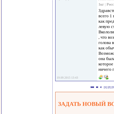
1кг
|
Рос
Здравст
всего 1 
как пре
левую с
Вкололи 
, что в
голова в
как обы
Возможн
она был
которое
ничего 
19.09.2015 13:43
[1]
[2]
[3
ЗАДАТЬ НОВЫЙ В