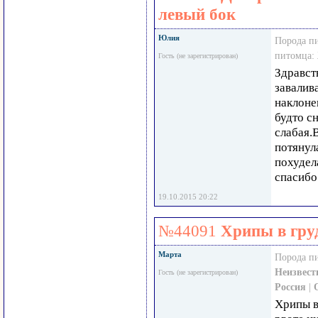
левый бок
Юлия
Порода п
питомца:
Гость (не зарегистрирован)
Здравст
завалив
наклоне
будто с
слабая.
потянул
похудел
спасибо
19.10.2015 20:22
№44091
Хрипы в гру
Марта
Порода п
Неизвест
Гость (не зарегистрирован)
Россия
|
Хрипы в