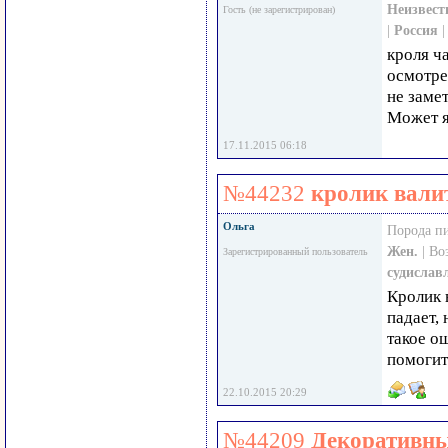
Неизвест
Гость (не зарегистрирован)
|
Россия
кроля ч
осмотре
не заме
Может я
17.11.2015 06:18
№44232
кролик вали
Ольга
Порода п
Жен.
| Во
Зарегистрированный пользователь
судислав
Кролик 
падает,
такое ощ
помогит
22.10.2015 20:29
№44209
Декоративны