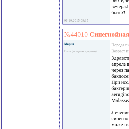
рвоте,н
вечера.
быть?!
08.10.2015 09:15
№44010
Синегнойная
Мария
Порода п
Возраст 
Гость (не зарегистрирован)
Здравст
апреле 
через п
бакпосе
При исс
бактери
aerugin
Malasse
Лечение
синегно
может в