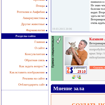
появился в 
Не знаю чем
Птицы
болезни тол
Рептилии и Амфибии
видит. Втор
здесь ни че
Аквариумистика
Ветеринаров
очень ждат
Другие животные
19.03.2015 20:06
Фармакология
Разделы сайта
Казаков
Главная
Ветеринарн
О сайте
попробуйте
крыс http://
Консультантам
mikoplazmo
Обратная связь
Как задать вопрос?
Как вставить изображение
Реклама на сайте
Отблагодарить сайт
Мнение зала