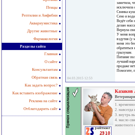
заметила, ч
Птицы
исключила с
Свинка куша
Рептилии и Амфибии
Сено и вода 
Ведёт себя 
Аквариумистика
делаю масса
Вернула сви
Другие животные
У меня вопр
Фармакология
вздутия (у 
меня это б
Разделы сайта
обратиться 
грызунам.
Главная
Питание пол
О сайте
лучший вари
продаже нет
Консультантам
Помогите, п
Обратная связь
04.03.2015 12:53
Как задать вопрос?
Казаков
Как вставить изображение
Ветеринарн
Реклама на сайте
1. временн
Отблагодарить сайт
2. навсегда
3. внутрь в
4. масло св
животного с