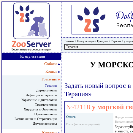
Главная
/ Консультации /
Грызуны
/
Терапия
/
у морс
Консультации
У МОРСКО
Собаки
Кошки
Грызуны
Задать новый вопрос в
Терапия
Дерматология
Терапия»
Инфекции и паразиты
Кормление и диетология
Травматология
№42118
у морской св
Хирургия и Онкология
Офтальмология
Ольга
Порода питом
Размножение и Стерилизация
Возраст пито
Другие вопросы
Гость (не зарегистрирован)
Здравствуйт
в животе, с
Кролики